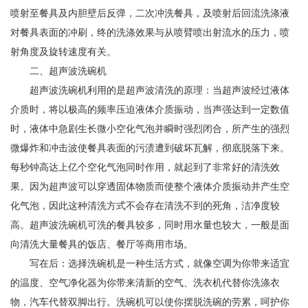
喷射至餐具及内胆壁后反弹，二次冲洗餐具，及喷射后回流洗涤液
对餐具表面的冲刷，终的洗涤效果与从喷臂喷出射流水的压力，喷
射角度及旋转速度有关。
二、超声波洗碗机
超声波洗碗机利用的是超声波清洗的原理：当超声波经过液体
介质时，将以极高的频率压迫液体介质振动，当声强达到一定数值
时，液体中急剧生长微小空化气泡并瞬时强烈闭合，所产生的强烈
微爆炸和冲击波使餐具表面的污渍遭到破坏瓦解，彻底脱落下来。
每秒钟高达上亿个空化气泡同时作用，就起到了非常好的清洗效
果。因为超声波可以穿透固体物质而使整个液体介质振动并产生空
化气泡，因此这种清洗方式不会存在清洗不到的死角，洁净度较
高。超声波洗碗机可洗的餐具较多，同时用水量也较大，一般是面
向清洗大量餐具的饭店、餐厅等商用市场。
写在后：选择洗碗机是一种生活方式，就像空调为你带来适宜
的温度、空气净化器为你带来清新的空气、洗衣机代替你洗涤衣
物，汽车代替双脚出行。洗碗机可以使你摆脱洗碗的劳累，呵护你