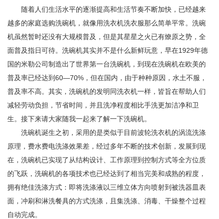
随着人们生活水平的逐渐提高和生活节奏不断加快，已经越来
越多的家庭选购洗碗机，就像用洗衣机洗衣服那么简单平常。洗碗
机虽然暂时还没有大规模普及，但是其星星之火已有燎原之势，全
面普及指日可待。洗碗机其实并不是什么新鲜玩意，早在1929年德
国的米勒公司制造出了世界第一台洗碗机，到现在洗碗机在欧美的
普及率已经达到60—70%，但在国内，由于种种原因，水土不服，
普及率不高。其实，洗碗机的发明同洗衣机一样，皆旨在帮助人们
减轻劳动负担，节省时间，并且洗净程度相比手洗更加洁净和卫
生。接下来请大家随我一起来了解一下洗碗机。
洗碗机诞生之初，采用的是类似于目前波轮洗衣机的涡流洗涤
原理，费水费电洗涤效果差，经过多年不断的技术创新，发展到现
在，洗碗机已实现了从结构设计、工作原理到控制方式等全方位质
的飞跃，洗碗机的各项技术也已经达到了相当完美和成熟的程度，
拥有绝佳洗涤方式：即将洗涤液以三维立体方向喷射到被洗器皿表
面，冲刷和淋洗餐具的方式洗涤，且集洗涤、消毒、干燥整个过程
自动完成。